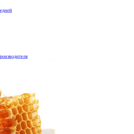
редней
роизводителя