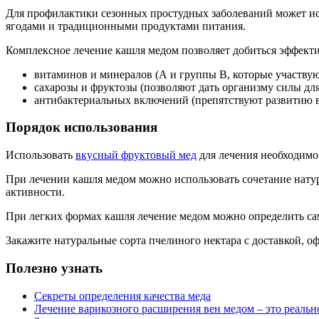
Для профилактики сезонных простудных заболеваний может и
ягодами и традиционными продуктами питания.
Комплексное лечение кашля медом позволяет добиться эффектив
витаминов и минералов (А и группы В, которые участву
сахарозы и фруктозы (позволяют дать организму силы дл
антибактериальных включений (препятствуют развитию в
Порядок использования
Использовать
вкусный фруктовый мед
для лечения необходимо 
При лечении кашля медом можно использовать сочетание нату
активности.
При легких формах кашля лечение медом можно определить са
Закажите натуральные сорта пчелиного нектара с доставкой, о
Полезно узнать
Секреты определения качества меда
Лечение варикозного расширения вен медом – это реальн