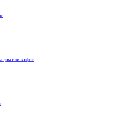
ас
на дом или в офис
й