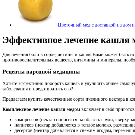
Цветочный мед с доставкой на дом и
Эффективное лечение кашля м
Для лечения боли в горле, ангины и кашля Вами может быть и
противовоспалительных веществ, витамины и минералы, необх
Рецепты народной медицины
Хотите эффективно побороть кашель и улучшить общее самочу
заболевания и предотвратить его?
Предлагаем купить качественные сорта пчелиного нектара в ко
Комплексное лечение кашля медом
включает в себя пригото
компрессов (нектар наносится на область груди, сверху за
напитков (нектар добавляется в теплое молоко, размешива
десертов (нектар добавляется к свежим ягодам, перемешив