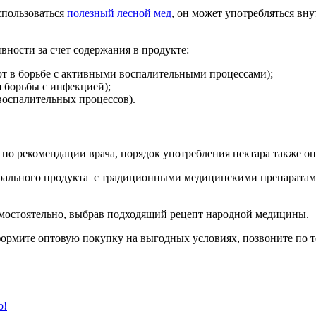
спользоваться
полезный лесной мед
, он может употребляться вну
ности за счет содержания в продукте:
ют в борьбе с активными воспалительными процессами);
я борьбы с инфекцией);
оспалительных процессов).
по рекомендации врача, порядок употребления нектара также оп
рального продукта с традиционными медицинскими препаратами 
мостоятельно, выбрав подходящий рецепт народной медицины.
формите оптовую покупку на выгодных условиях, позвоните по те
о!