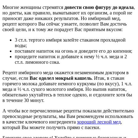
Многие женщины стремятся
довести свою фигуру до идеала
,
но диеты, как правило, выматывают их организм, а порой не
приносят даже никаких результатов. Но имбирный мед,
рецепт которого Вы сейчас узнаете, позволит Вам достичь
своей цели, и к тому же порадует Вас приятным вкусом:
3 ст.л. тертого имбиря залейте стаканом прохладной
воды;
поставьте напиток на огонь и доведите его до кипения;
процедите напиток и добавьте к нему ½ ч.л. меда и 2
ст.л. лимонного сока.
Рецепт имбирного меда окажется незаменимым доктором в
случае, если
Вас одолел мокрый кашель
. Итак, в стакан
горячего молока добавьте немного куркумы (по вкусу), 1 ч.л.
меда и ½ ч.л. сухого молотого имбиря. Но выпив напиток,
обязательно укутайтесь в теплое одеяло, и отдохните хотя бы
в течение 30 минут.
А чтобы все перечисленные рецепты показали действительно
превосходные результаты, мы Вам рекомендуем использовать
в качестве ключевого ингредиента
хороший лесной мед
,
который Вы можете получить прямо с пасеки.
Берегите свое здоровье! Худейте с помощью безопасных и